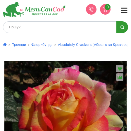
0
>
Троянди
>
Флорибунда
>
Absolutely Crackers (Абсолютлі Крекерс)