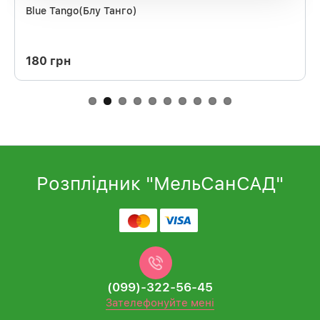
Blue Tango(Блу Танго)
180 грн
Розплідник "МельСанСАД"
(099)-322-56-45
Зателефонуйте мені