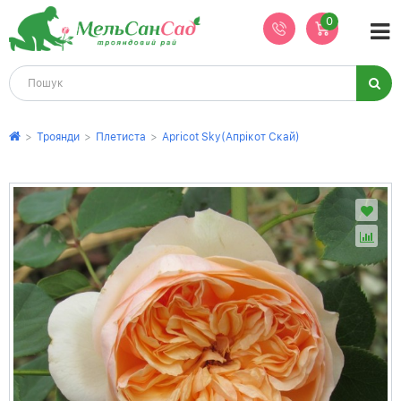
0
>
Троянди
>
Плетиста
>
Apricot Sky(Апрікот Скай)