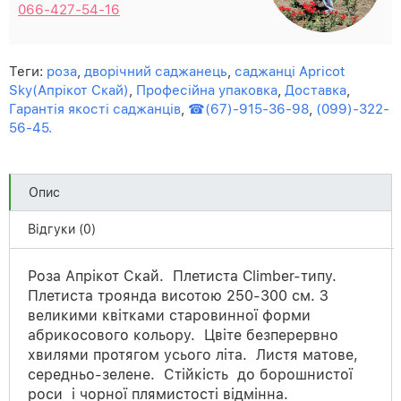
066-427-54-16
Теги:
роза
,
дворічний саджанець
,
саджанці Apricot
Sky(Апрікот Скай)
,
Професійна упаковка
,
Доставка
,
Гарантія якості саджанців
,
☎(67)-915-36-98
,
(099)-322-
56-45.
Опис
Відгуки (0)
Роза Апрікот Скай. Плетиста Climber-типу.
Плетиста троянда висотою 250-300 см. З
великими квітками старовинної форми
абрикосового кольору. Цвіте безперервно
хвилями протягом усього літа. Листя матове,
середньо-зелене. Стійкість до борошнистої
роси і чорної плямистості відмінна.