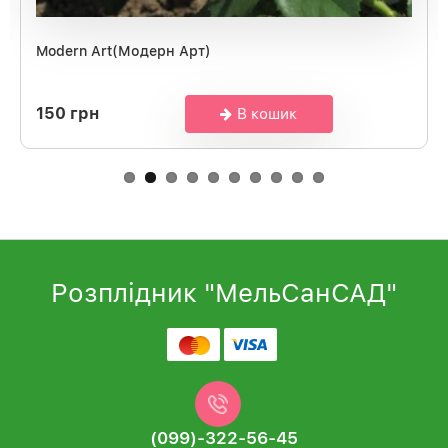
Modern Art(Модерн Арт)
150 грн
В кошик
Розплідник "МельСанСАД"
(099)-322-56-45