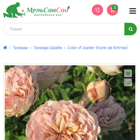
0
>
Троянди
>
Троянди Шраби
>
Color of Jupiter (Кале оф Юпітер)