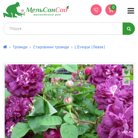
0
>
Троянди
>
Старовинні троянди
>
L'Eveque (Левек)