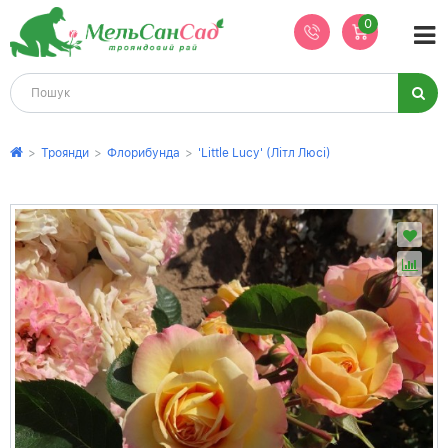
0
>
Троянди
>
Флорибунда
>
'Little Lucy' (Літл Люсі)