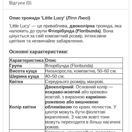
Відгуки (0)
Опис троянди 'Little Lucy' (Літл Люсі)
'Little Lucy' — це приваблива,
двоколірна
троянда, яка
належить до групи
Флорібунда (Floribunda)
. Вона
цінується за свій компактний розмір, інтенсивне
цвітіння та незвичайне забарвлення.
Основні характеристики:
Характеристика
Опис
Група
Флорібунда (Floribunda)
Висота куща
Низькоросла, компактна, 50–60 см.
Ширина куща
40–50 см.
Квітки
Середнього розміру, махрові.
Двоколірний
. Основний колір —
яскраво-жовтий
або кремово-
жовтий, з виразною
кармінно-
рожевою або вишневою
Колір квітки
облямівкою
по краях пелюсток. У
центрі можуть бути фіолетові
вкраплення. З часом жовті тони
можуть переходити в більш насичені
рожеві.