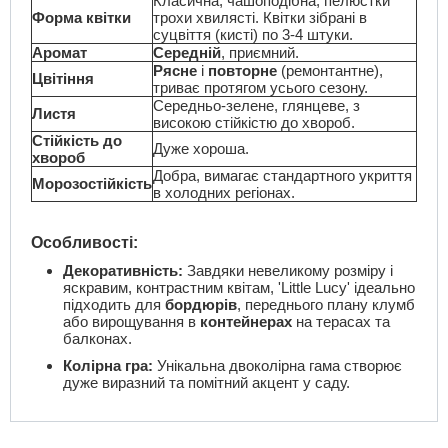
Класична, чашоподібна, пелюстки
Форма квітки
трохи хвилясті. Квітки зібрані в
суцвіття (кисті) по 3-4 штуки.
Аромат
Середній
, приємний.
Рясне
і
повторне
(ремонтантне),
Цвітіння
триває протягом усього сезону.
Середньо-зелене, глянцеве, з
Листя
високою стійкістю до хвороб.
Стійкість до
Дуже хороша.
хвороб
Добра, вимагає стандартного укриття
Морозостійкість
в холодних регіонах.
Особливості:
Декоративність:
Завдяки невеликому розміру і
яскравим, контрастним квітам, 'Little Lucy' ідеально
підходить для
бордюрів
, переднього плану клумб
або вирощування в
контейнерах
на терасах та
балконах.
Колірна гра:
Унікальна двоколірна гама створює
дуже виразний та помітний акцент у саду.