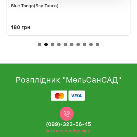
Blue Tango(Блу Танго)
180 грн
Розплідник "МельСанСАД"
(099)-322-56-45
Зателефонуйте мені