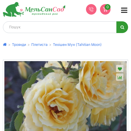
0
>
Троянди
>
Плетиста
>
Техішен Мун (Tahitian Moon)