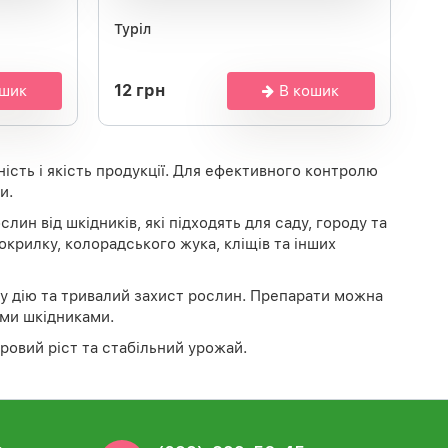
Туріл
12 грн
ошик
В кошик
сть і якість продукції. Для ефективного контролю
и.
ин від шкідників, які підходять для саду, городу та
крилку, колорадського жука, кліщів та інших
у дію та тривалий захист рослин. Препарати можна
ими шкідниками.
ровий ріст та стабільний урожай.