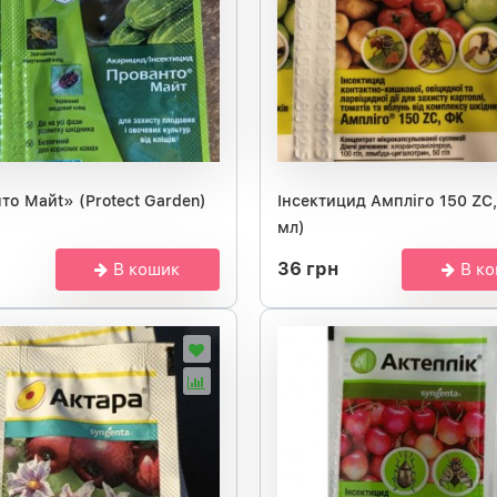
о Майt» (Protect Garden)
Інсектицид Ампліго 150 ZC,
мл)
36 грн
В кошик
В к