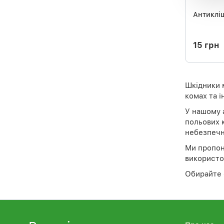
Антиклі
15 грн
Шкідники 
комах та і
У нашому а
польових 
небезпечн
Ми пропон
використов
Обирайте 