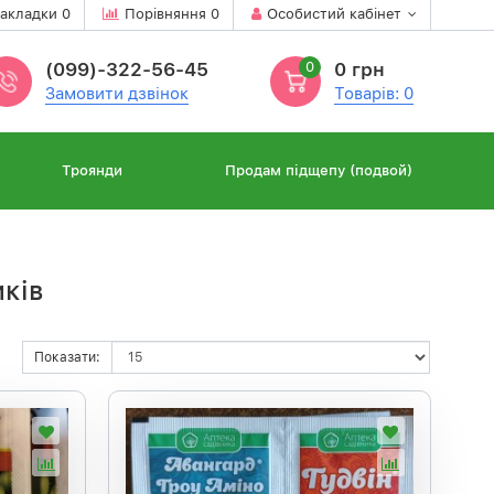
акладки
0
Порівняння
0
Особистий кабінет
(099)-322-56-45
0
0 грн
Замовити дзвінок
Товарів: 0
Троянди
Продам підщепу (подвой)
иків
Показати: