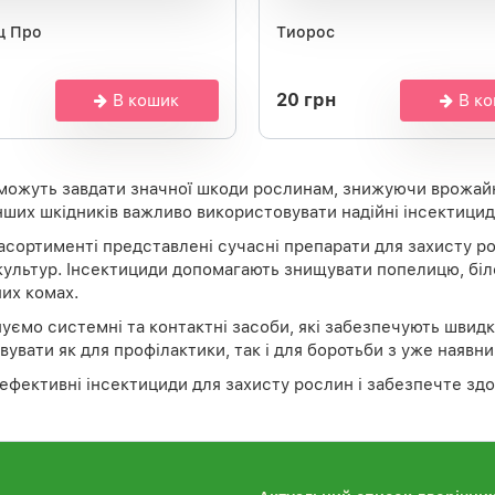
щ Про
Тиорос
20 грн
В кошик
В к
можуть завдати значної шкоди рослинам, знижуючи врожайні
нших шкідників важливо використовувати надійні інсектицид
сортименті представлені сучасні препарати для захисту росл
культур. Інсектициди допомагають знищувати попелицю, біло
их комах.
уємо системні та контактні засоби, які забезпечують швидк
увати як для профілактики, так і для боротьби з уже наявн
ефективні інсектициди для захисту рослин і забезпечте здо