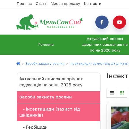
Про нас
Статті
Умови продажу
Контакти
Актуальний список
Головна
дворічних саджанців на
осінь 2026 року
>
Засоби захисту рослин
>
інсектициди (захист від шкідників)
Інсект
Актуальний список дворічних
саджанців на осінь 2026 року
Засоби захисту рослин
- інсектициди (захист від
шкідників)
- Гербіциди