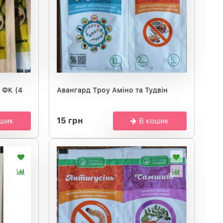
 ФК (4
Авангард Троу Аміно та Тудвін
15 грн
ошик
В кошик