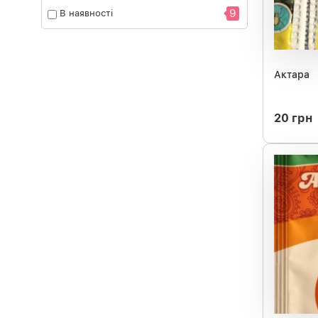
9
В наявності
Актара
20 грн