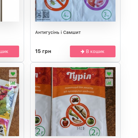
Антигусінь і Самшит
15 грн
ошик
В кошик