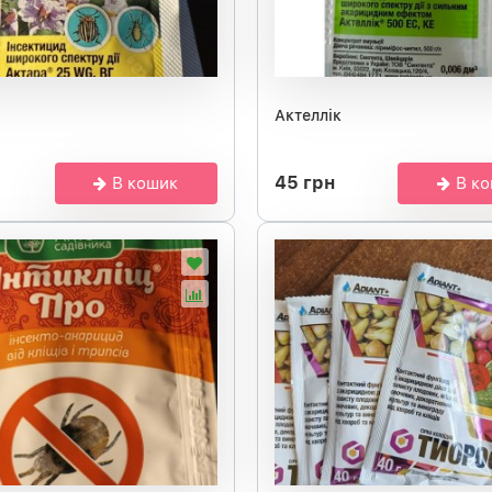
Актеллік
45 грн
В кошик
В к