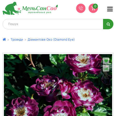
0
>
Троянди
>
Діамантове Око (Diamond Eye)