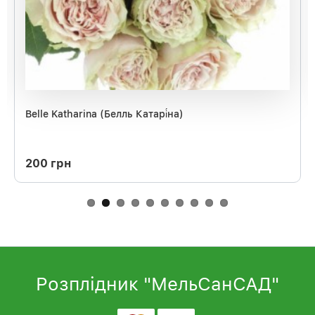
Belle Katharina (Белль Катарі́на)
200 грн
Розплідник "МельСанСАД"