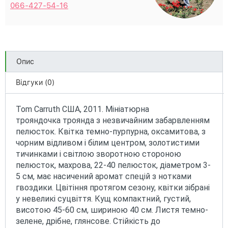
066-427-54-16
Опис
Відгуки (0)
Tom Carruth США, 2011. Мініатюрна
трояндочка троянда з незвичайним забарвленням
пелюсток. Квітка темно-пурпурна, оксамитова, з
чорним відливом і білим центром, золотистими
тичинками і світлою зворотною стороною
пелюсток, махрова, 22-40 пелюсток, діаметром 3-
5 см, має насичений аромат спецій з нотками
гвоздики. Цвітіння протягом сезону, квітки зібрані
у невеликі суцвіття. Кущ компактний, густий,
висотою 45-60 см, шириною 40 см. Листя темно-
зелене, дрібне, глянсове. Стійкість до