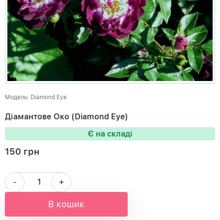
Модель: Diamond Eye
Діамантове Око (Diamond Eye)
Є на складі
150 грн
-
+
В кошик