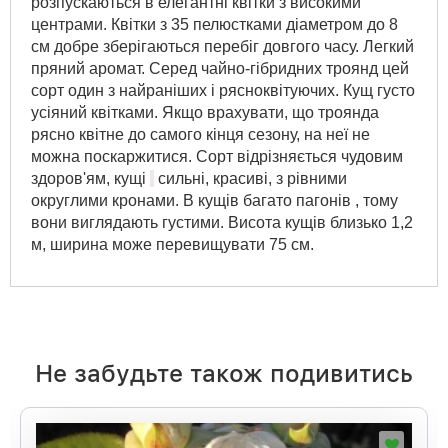
розпускаються в елегантні квітки з високими
центрами. Квітки з 35 пелюстками діаметром до 8
см добре зберігаються перебіг довгого часу. Легкий
пряний аромат. Серед чайно-гібридних троянд цей
сорт один з найраніших і рясноквітуючих. Кущ густо
усіяний квітками. Якщо врахувати, що троянда
рясно квітне до самого кінця сезону, на неї не
можна поскаржитися. Сорт відрізняється чудовим
здоров'ям, кущі
сильні, красиві, з рівними
округлими кронами. В кущів багато пагонів , тому
вони виглядають густими. Висота кущів близько 1,2
м, ширина може перевищувати 75 см.
Не забудьте також подивитись