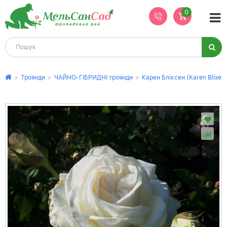
0
>
Троянди
>
ЧАЙНО-ГІБРИДНІ троянди
>
Карен Бліксен (Karen Blixen