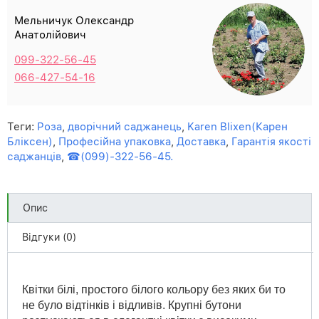
Мельничук Олександр
Анатолійович
099-322-56-45
066-427-54-16
Теги:
Роза
,
дворічний саджанець
,
Karen Blixen(Карен
Бліксен)
,
Професійна упаковка
,
Доставка
,
Гарантія якості
саджанців
,
☎(099)-322-56-45.
Опис
Відгуки (0)
Квітки білі, простого білого кольору без яких би то
не було відтінків і відливів. Крупні бутони