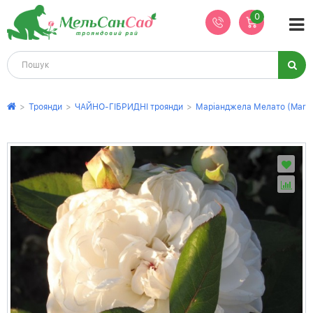
0
>
Троянди
>
ЧАЙНО-ГІБРИДНІ троянди
>
Маріанджела Мелато (Marian