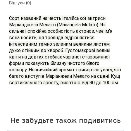
Відгуки (0)
Сорт названий на честь італійської актриси
Маріанджела Мелато (Mariangela Melato).
Як
сильна і спокійна особистість актриси, чиє ім’я
вона носить, ця троянда відрізняється
інтенсивним темно зеленим великим листям,
дуже стійким до хвороб.
Густомахрові великі
квіти на довгих стеблах чарівної старовинної
форми показують білизну чистого білого
кольору.
Незвичайний аромат привертає увагу, як і
багато виступів Маріанжели Мелато на сцені.
Кущ
вертикального зросту, висотою від 80 до 100 см.
Не забудьте також подивитись