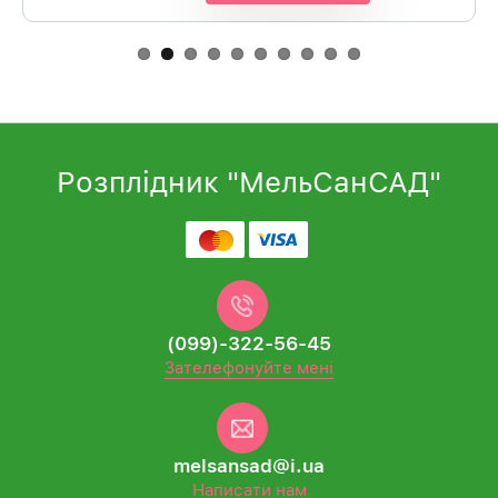
Розплідник "МельСанСАД"
(099)-322-56-45
Зателефонуйте мені
melsansad@i.ua
Написати нам