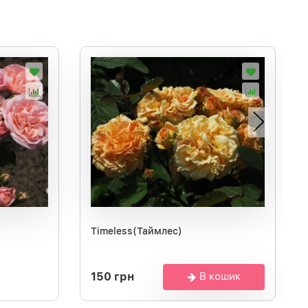
Timeless(Таймлес)
150 грн
В кошик