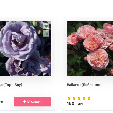
lue(Торн Блу)
Bailando(Бейландо)
рн
В кошик
150 грн