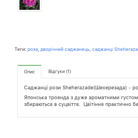
Теги:
роза
,
дворічний саджанець
,
саджанці Sheheraz
Відгуки (1)
Опис
Саджанці рози Sheherazade(Шехерезада) - ро
Японська троянда з дуже ароматними густома
збираються в суцвіття. Цвітіння практично б