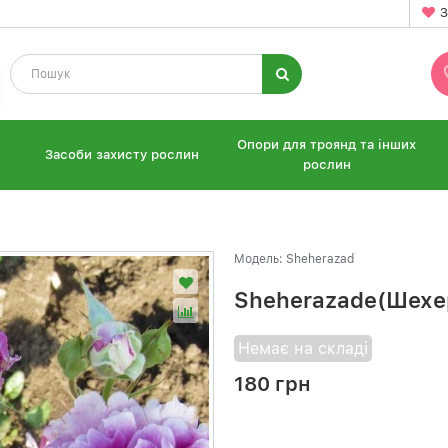
З
Опори для троянд та інших
Засоби захисту рослин
рослин
Модель: Sheherazad
Sheherazade(Шехе
Немає на складі
180 грн