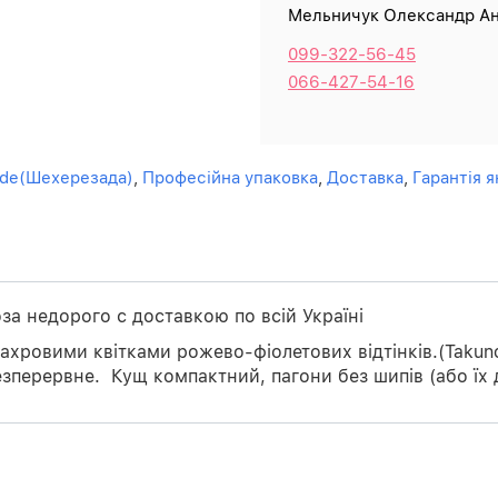
Мельничук Олександр Ан
099-322-56-45
066-427-54-16
ade(Шехерезада)
,
Професійна упаковка
,
Доставка
,
Гарантія я
за недорого с доставкою по всій Україні
хровими квітками рожево-фіолетових відтінків.(Takuno
езперервне. Кущ компактний, пагони без шипів (або їх 