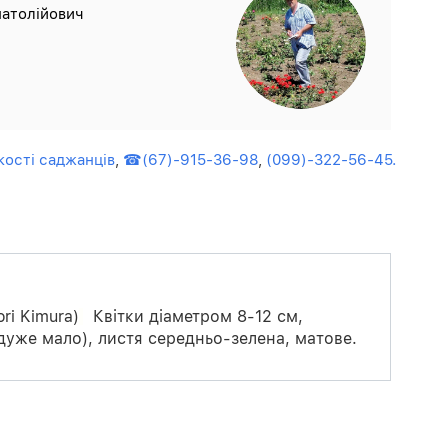
атолійович
кості саджанців
,
☎(67)-915-36-98
,
(099)-322-56-45.
ri Kimura)
Квітки діаметром 8-12 см,
дуже мало), листя середньо-зелена, матове.