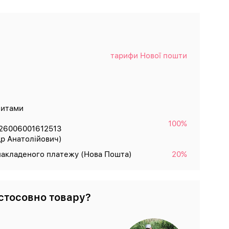
тарифи Нової пошти
зитами
100%
26006001612513
р Анатолійович)
накладеного платежу (Нова Пошта)
20%
стосовно товару?