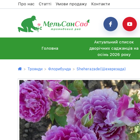
Про нас
Статті
Умови продажу
Контакти
Актуальний список
Головна
дворічних саджанців на
осінь 2026 року
>
Троянди
>
Флорибунда
>
Sheherazade(Шехерезада)