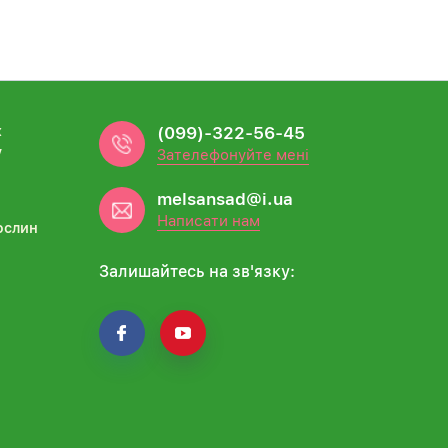
х
(099)-322-56-45
у
Зателефонуйте мені
melsansad@i.ua
Написати нам
ослин
Залишайтесь на зв'язку: