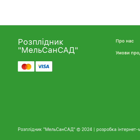
Розплідник
Про нас
"МельСанСАД"
Умови про
Розплідник "МельСанСАД" © 2024 | розробка інтернет-