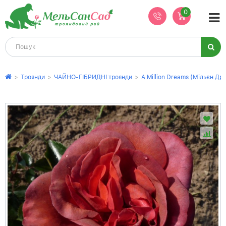
0
>
Троянди
>
ЧАЙНО-ГІБРИДНІ троянди
>
A Million Dreams (Мільєн Дрі