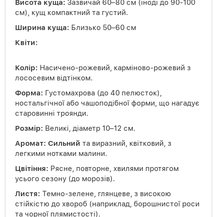
Висота куща:
Зазвичай 60–80 см (іноді до 90-100
см), кущ компактний та густий.
Ширина куща:
Близько 50–60 см
Квіти:
Колір:
Насичено-рожевий, карміново-рожевий з
лососевим відтінком.
Форма:
Густомахрова (до 40 пелюсток),
ностальгічної або чашоподібної форми, що нагадує
старовинні троянди.
Розмір:
Великі, діаметр 10–12 см.
Аромат:
Сильний
та виразний, квітковий, з
легкими нотками малини.
Цвітіння:
Рясне, повторне, хвилями протягом
усього сезону (до морозів).
Листя:
Темно-зелене, глянцеве, з високою
стійкістю до хвороб (наприклад, борошнистої роси
та чорної плямистості).