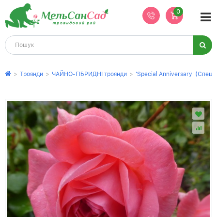
0
>
Троянди
>
ЧАЙНО-ГІБРИДНІ троянди
>
'Special Anniversary' (Спеші