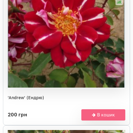
'Andrew' (Ендрю)
200 грн
В кошик