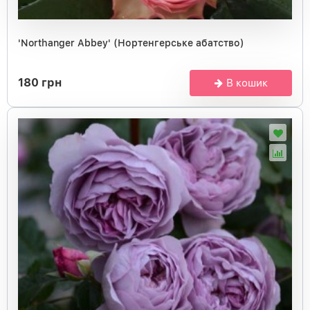
'Northanger Abbey' (Нортенгерське абатство)
180 грн
В кошик