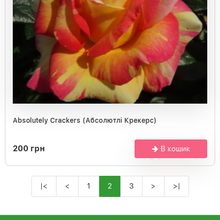
Absolutely Crackers (Абсолютлі Крекерс)
200 грн
В кошик
|<
<
1
2
3
>
>|