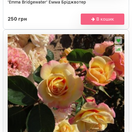
'Emma Bridgewater' Емма Бріджвотер
250 грн
В кошик